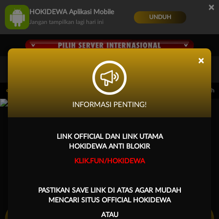
×
HOKIDEWA Aplikasi Mobile
UNDUH
Jangan tampilkan lagi hari ini
×
elalui link: klik.fun/hokidewa 📌 Jangan lupa untuk bookmark agar selalu mudah m
INFORMASI PENTING!
LINK OFFICIAL DAN LINK UTAMA
HOKIDEWA ANTI BLOKIR
KLIK.FUN/
HOKIDEWA
JACKPOT
PLAY
PASTIKAN SAVE LINK DI ATAS AGAR MUDAH
MENCARI SITUS OFFICIAL HOKIDEWA
IDR
UPDATING
ATAU