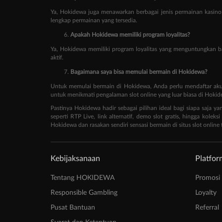
Ya, Hokidewa juga menawarkan berbagai jenis permainan kasino o
lengkap permainan yang tersedia.
Apakah Hokidewa memiliki program loyalitas?
Ya, Hokidewa memiliki program loyalitas yang menguntungkan ba
aktif.
Bagaimana saya bisa memulai bermain di Hokidewa?
Untuk memulai bermain di Hokidewa, Anda perlu mendaftar akun 
untuk menikmati pengalaman slot online yang luar biasa di Hokid
Pastinya Hokidewa hadir sebagai pilihan ideal bagi siapa saja 
seperti RTP Live, link alternatif, demo slot gratis, hingga ko
Hokidewa dan rasakan sendiri sensasi bermain di situs slot online
Kebijaksanaan
Platfor
Tentang HOKIDEWA
Promosi
Responsible Gambling
Loyalty
Pusat Bantuan
Referral