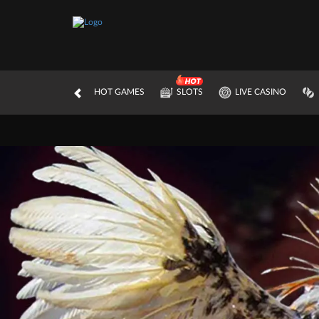
HOT GAMES
SLOTS
LIVE CASINO