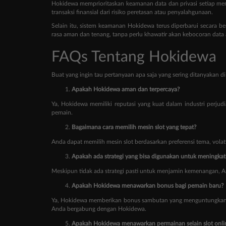
Hokidewa memprioritaskan keamanan data dan privasi setiap membe
transaksi finansial dari risiko peretasan atau penyalahgunaan.
Selain itu, sistem keamanan Hokidewa terus diperbarui secara 
rasa aman dan tenang, tanpa perlu khawatir akan kebocoran data 
FAQs Tentang Hokidewa
Buat yang ingin tau pertanyaan apa saja yang sering ditanyakan d
Apakah Hokidewa aman dan terpercaya?
Ya, Hokidewa memiliki reputasi yang kuat dalam industri perju
pemain.
Bagaimana cara memilih mesin slot yang tepat?
Anda dapat memilih mesin slot berdasarkan preferensi tema, volati
Apakah ada strategi yang bisa digunakan untuk meningka
Meskipun tidak ada strategi pasti untuk menjamin kemenangan, 
Apakah Hokidewa menawarkan bonus bagi pemain baru?
Ya, Hokidewa memberikan bonus sambutan yang menguntungkan bag
Anda bergabung dengan Hokidewa.
Apakah Hokidewa menawarkan permainan selain slot onli