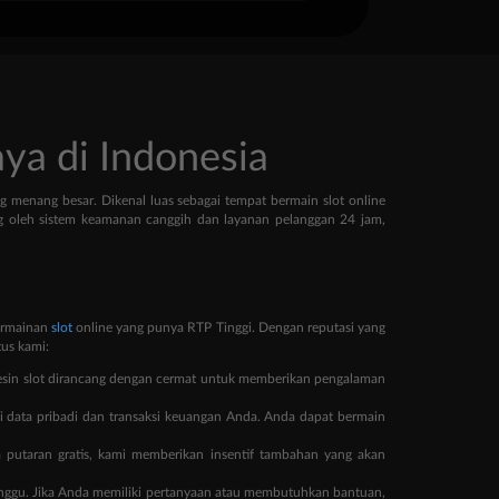
ya di Indonesia
menang besar. Dikenal luas sebagai tempat bermain slot online
g oleh sistem keamanan canggih dan layanan pelanggan 24 jam,
permainan
slot
online yang punya RTP Tinggi. Dengan reputasi yang
tus kami:
 mesin slot dirancang dengan cermat untuk memberikan pengalaman
i data pribadi dan transaksi keuangan Anda. Anda dapat bermain
putaran gratis, kami memberikan insentif tambahan yang akan
nggu. Jika Anda memiliki pertanyaan atau membutuhkan bantuan,