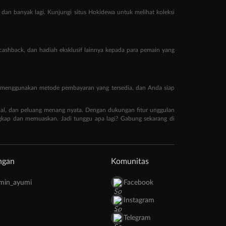
 dan banyak lagi. Kunjungi situs Hokidewa untuk melihat koleksi
cashback, dan hadiah eksklusif lainnya kepada para pemain yang
nda menggunakan metode pembayaran yang tersedia, dan Anda siap
simal, dan peluang menang nyata. Dengan dukungan fitur unggulan
lengkap dan memuaskan. Jadi tunggu apa lagi? Gabung sekarang di
ngan
Komunitas
min_ayumi
Facebook
Instagram
Telegram