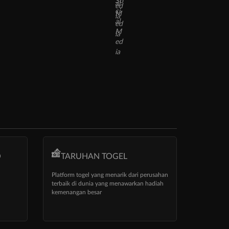
O
TARUHAN TOGEL
Platform togel yang menarik dari perusahan
terbaik di dunia yang menawarkan hadiah
kemenangan besar