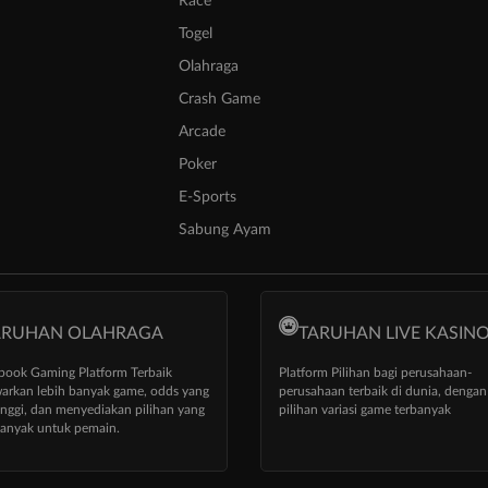
Race
Togel
Olahraga
Crash Game
Arcade
Poker
E-Sports
Sabung Ayam
ARUHAN OLAHRAGA
TARUHAN LIVE KASIN
book Gaming Platform Terbaik
Platform Pilihan bagi perusahaan-
rkan lebih banyak game, odds yang
perusahaan terbaik di dunia, dengan
tinggi, dan menyediakan pilihan yang
pilihan variasi game terbanyak
banyak untuk pemain.