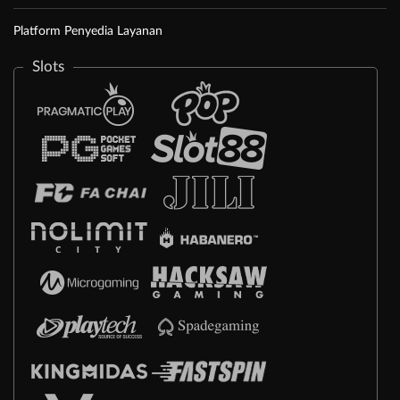
Platform Penyedia Layanan
Slots