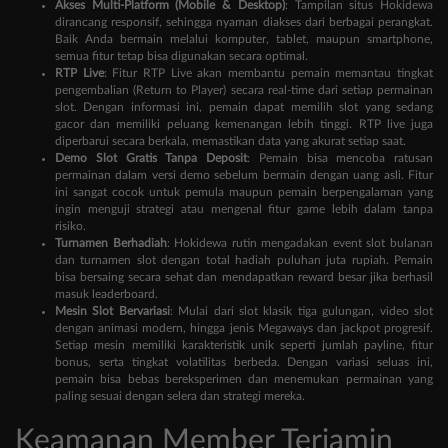
Akses Multi-Platform (Mobile & Desktop)
: Tampilan situs Hokidewa
dirancang responsif, sehingga nyaman diakses dari berbagai perangkat.
Baik Anda bermain melalui komputer, tablet, maupun smartphone,
semua fitur tetap bisa digunakan secara optimal.
RTP Live
: Fitur RTP Live akan membantu pemain memantau tingkat
pengembalian (Return to Player) secara real-time dari setiap permainan
slot. Dengan informasi ini, pemain dapat memilih slot yang sedang
gacor dan memiliki peluang kemenangan lebih tinggi. RTP live juga
diperbarui secara berkala, memastikan data yang akurat setiap saat.
Demo Slot Gratis Tanpa Deposit
: Pemain bisa mencoba ratusan
permainan dalam versi demo sebelum bermain dengan uang asli. Fitur
ini sangat cocok untuk pemula maupun pemain berpengalaman yang
ingin menguji strategi atau mengenal fitur game lebih dalam tanpa
risiko.
Turnamen Berhadiah
: Hokidewa rutin mengadakan event slot bulanan
dan turnamen slot dengan total hadiah puluhan juta rupiah. Pemain
bisa bersaing secara sehat dan mendapatkan reward besar jika berhasil
masuk leaderboard.
Mesin Slot Bervariasi
: Mulai dari slot klasik tiga gulungan, video slot
dengan animasi modern, hingga jenis Megaways dan jackpot progresif.
Setiap mesin memiliki karakteristik unik seperti jumlah payline, fitur
bonus, serta tingkat volatilitas berbeda. Dengan variasi seluas ini,
pemain bisa bebas bereksperimen dan menemukan permainan yang
paling sesuai dengan selera dan strategi mereka.
Keamanan Member Terjamin