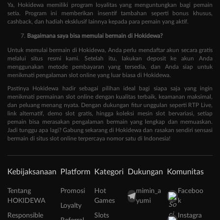
Ya, Hokidewa memiliki program loyalitas yang menguntungkan bagi pemain
setia. Program ini memberikan insentif tambahan seperti bonus khusus,
cashback, dan hadiah eksklusif lainnya kepada para pemain yang aktif.
Bagaimana saya bisa memulai bermain di Hokidewa?
Untuk memulai bermain di Hokidewa, Anda perlu mendaftar akun secara gratis
melalui situs resmi kami. Setelah itu, lakukan deposit ke akun Anda
menggunakan metode pembayaran yang tersedia, dan Anda siap untuk
menikmati pengalaman slot online yang luar biasa di Hokidewa.
Pastinya Hokidewa hadir sebagai pilihan ideal bagi siapa saja yang ingin
menikmati permainan slot online dengan kualitas terbaik, keamanan maksimal,
dan peluang menang nyata. Dengan dukungan fitur unggulan seperti RTP Live,
link alternatif, demo slot gratis, hingga koleksi mesin slot bervariasi, setiap
pemain bisa merasakan pengalaman bermain yang lengkap dan memuaskan.
Jadi tunggu apa lagi? Gabung sekarang di Hokidewa dan rasakan sendiri sensasi
bermain di situs slot online terpercaya nomor satu di Indonesia!
Kebijaksanaan
Platform
Kategori
Dukungan
Komunitas
Tentang
Promosi
Hot
mimin_a
Faceboo
HOKIDEWA
Games
yumi
k
Loyalty
Responsible
Slots
Instagra