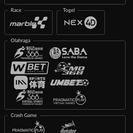
Race
Togel
Olahraga
Crash Game