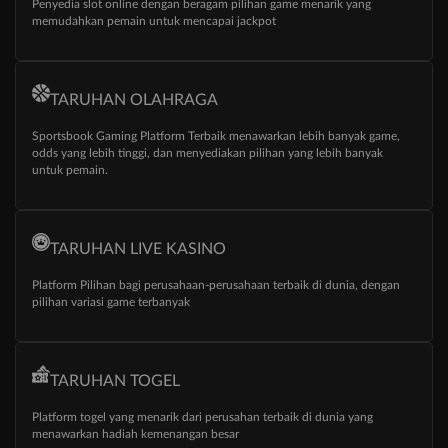
Penyedia slot online dengan beragam pilihan game menarik yang
memudahkan pemain untuk mencapai jackpot
TARUHAN OLAHRAGA
Sportsbook Gaming Platform Terbaik menawarkan lebih banyak game,
odds yang lebih tinggi, dan menyediakan pilihan yang lebih banyak
untuk pemain.
TARUHAN LIVE KASINO
Platform Pilihan bagi perusahaan-perusahaan terbaik di dunia, dengan
pilihan variasi game terbanyak
TARUHAN TOGEL
Platform togel yang menarik dari perusahan terbaik di dunia yang
menawarkan hadiah kemenangan besar