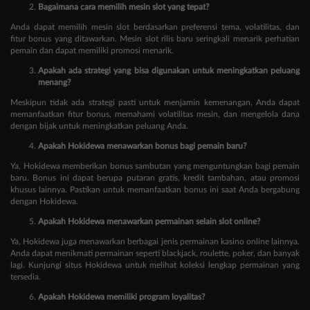
Bagaimana cara memilih mesin slot yang tepat?
Anda dapat memilih mesin slot berdasarkan preferensi tema, volatilitas, dan
fitur bonus yang ditawarkan. Mesin slot rilis baru seringkali menarik perhatian
pemain dan dapat memiliki promosi menarik.
Apakah ada strategi yang bisa digunakan untuk meningkatkan peluang
menang?
Meskipun tidak ada strategi pasti untuk menjamin kemenangan, Anda dapat
memanfaatkan fitur bonus, memahami volatilitas mesin, dan mengelola dana
dengan bijak untuk meningkatkan peluang Anda.
Apakah Hokidewa menawarkan bonus bagi pemain baru?
Ya, Hokidewa memberikan bonus sambutan yang menguntungkan bagi pemain
baru. Bonus ini dapat berupa putaran gratis, kredit tambahan, atau promosi
khusus lainnya. Pastikan untuk memanfaatkan bonus ini saat Anda bergabung
dengan Hokidewa.
Apakah Hokidewa menawarkan permainan selain slot online?
Ya, Hokidewa juga menawarkan berbagai jenis permainan kasino online lainnya.
Anda dapat menikmati permainan seperti blackjack, roulette, poker, dan banyak
lagi. Kunjungi situs Hokidewa untuk melihat koleksi lengkap permainan yang
tersedia.
Apakah Hokidewa memiliki program loyalitas?