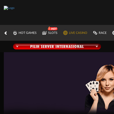
HOT GAMES
SLOTS
LIVE CASINO
RACE