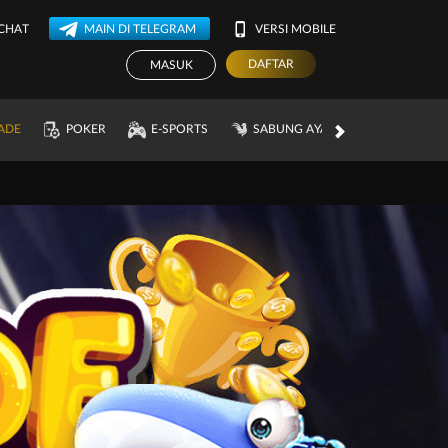
 CHAT
MAIN DI TELEGRAM
VERSI MOBILE
DAFTAR
MASUK
ADE
POKER
E-SPORTS
SABUNG AYAM
PROMOSI