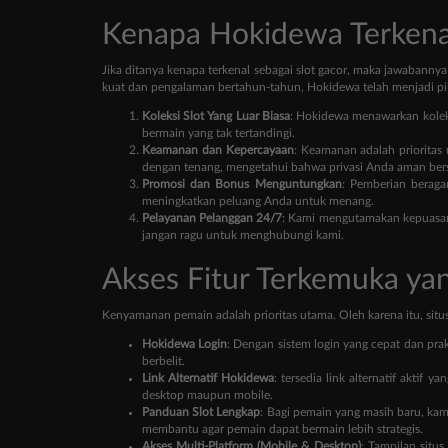
Kenapa Hokidewa Terkenal
Jika ditanya kenapa terkenal sebagai slot gacor, maka jawabanny
kuat dan pengalaman bertahun-tahun, Hokidewa telah menjadi pili
Koleksi Slot Yang Luar Biasa
: Hokidewa menawarkan koleks
bermain yang tak tertandingi.
Keamanan dan Kepercayaan
: Keamanan adalah prioritas
dengan tenang, mengetahui bahwa privasi Anda aman ber
Promosi dan Bonus Menguntungkan
: Pemberian beraga
meningkatkan peluang Anda untuk menang.
Pelayanan Pelanggan 24/7
: Kami mengutamakan kepuasan 
jangan ragu untuk menghubungi kami.
Akses Fitur Terkemuka 
Kenyamanan pemain adalah prioritas utama. Oleh karena itu, situ
Hokidewa Login
: Dengan sistem login yang cepat dan pra
berbelit.
Link Alternatif Hokidewa
: tersedia link alternatif akti
desktop maupun mobile.
Panduan Slot Lengkap
: Bagi pemain yang masih baru, kam
membantu agar pemain dapat bermain lebih strategis.
Akses Multi-Platform (Mobile & Desktop)
: Tampilan situ