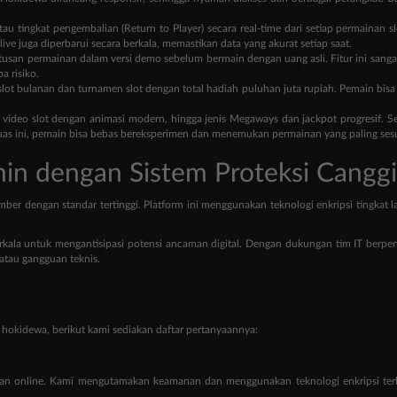
 tingkat pengembalian (Return to Player) secara real-time dari setiap permainan sl
ive juga diperbarui secara berkala, memastikan data yang akurat setiap saat.
tusan permainan dalam versi demo sebelum bermain dengan uang asli. Fitur ini sa
a risiko.
ot bulanan dan turnamen slot dengan total hadiah puluhan juta rupiah. Pemain bisa 
n, video slot dengan animasi modern, hingga jenis Megaways dan jackpot progresif. Set
seluas ini, pemain bisa bebas bereksperimen dan menemukan permainan yang paling sesu
n dengan Sistem Proteksi Cangg
r dengan standar tertinggi. Platform ini menggunakan teknologi enkripsi tingkat l
berkala untuk mengantisipasi potensi ancaman digital. Dengan dukungan tim IT berp
atau gangguan teknis.
i hokidewa, berikut kami sediakan daftar pertanyaannya:
dian online. Kami mengutamakan keamanan dan menggunakan teknologi enkripsi ter