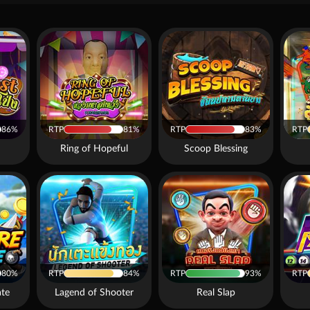
86%
RTP
81%
RTP
83%
RTP
Ring of Hopeful
Scoop Blessing
80%
RTP
84%
RTP
93%
RTP
ate
Lagend of Shooter
Real Slap