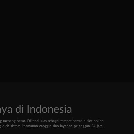
ya di Indonesia
menang besar. Dikenal luas sebagai tempat bermain slot online
g oleh sistem keamanan canggih dan layanan pelanggan 24 jam,