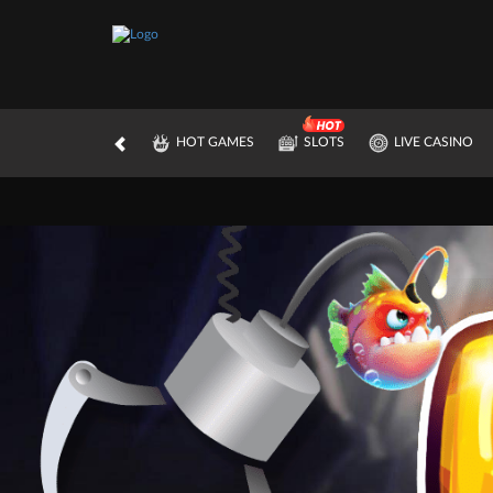
HOT GAMES
SLOTS
LIVE CASINO