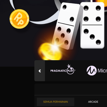
SEMUA PERMAINAN
ARCADE