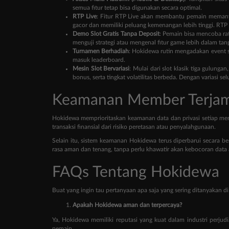
semua fitur tetap bisa digunakan secara optimal.
RTP Live
: Fitur RTP Live akan membantu pemain memantau
gacor dan memiliki peluang kemenangan lebih tinggi. RTP l
Demo Slot Gratis Tanpa Deposit
: Pemain bisa mencoba ra
menguji strategi atau mengenal fitur game lebih dalam tanp
Turnamen Berhadiah
: Hokidewa rutin mengadakan event sl
masuk leaderboard.
Mesin Slot Bervariasi
: Mulai dari slot klasik tiga gulunga
bonus, serta tingkat volatilitas berbeda. Dengan variasi 
Keamanan Member Terjami
Hokidewa memprioritaskan keamanan data dan privasi setiap membe
transaksi finansial dari risiko peretasan atau penyalahgunaan.
Selain itu, sistem keamanan Hokidewa terus diperbarui secara 
rasa aman dan tenang, tanpa perlu khawatir akan kebocoran data 
FAQs Tentang Hokidewa
Buat yang ingin tau pertanyaan apa saja yang sering ditanyakan d
Apakah Hokidewa aman dan terpercaya?
Ya, Hokidewa memiliki reputasi yang kuat dalam industri perju
pemain.