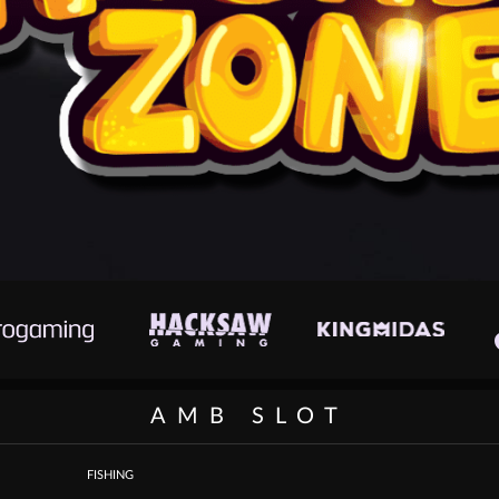
AMB SLOT
FISHING