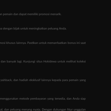
atian pemain dan dapat memiliki promosi menarik.
ana dengan bijak untuk meningkatkan peluang Anda.
osi khusus lainnya. Pastikan untuk memanfaatkan bonus ini saat
 dan banyak lagi. Kunjungi situs Hokidewa untuk melihat koleksi
cashback, dan hadiah eksklusif lainnya kepada para pemain yang
nda menggunakan metode pembayaran yang tersedia, dan Anda siap
simal, dan peluang menang nyata. Dengan dukungan fitur unggulan