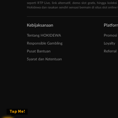
seperti RTP Live, link alternatif, demo slot gratis, hingga ko
Hokidewa dan rasakan sendiri sensasi bermain di situs slot online
Kebijaksanaan
Platfor
Tentang HOKIDEWA
Promosi
Responsible Gambling
Loyalty
Pusat Bantuan
Referral
Syarat dan Ketentuan
Tap Me!