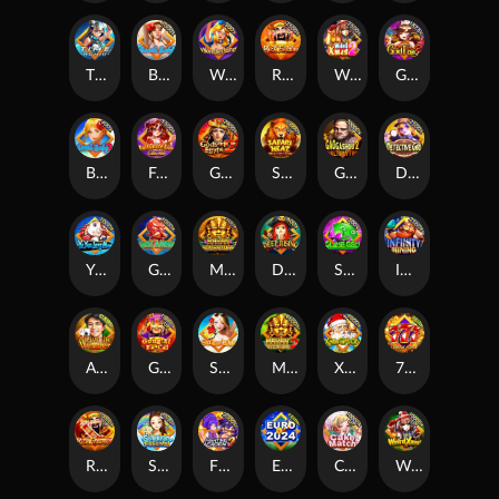
Time Machine
Beach Baby
Wonderland
Rich Fortune
Weird Xmas2
Gold Fairy 2
Beach Baby2
Fortunate Lion-Lucky Mix
Gods of Egypt2
SAFARI HEAT-MULTIPLY FUN
Gaogashou2 MULTIPLY FUN
Detective Girl
Yu Yue Long Men
Ghost Mansion
Mayan Adventure
Deep Rising
Slime Gem
Infinity Mining
All for the Winner
Gong Xi Fa Cai
Sugar Bar
Mayan Adventure2
X'mas Gift City
777-CLASSIC STYLE
Rich Fortune 2
Songkran Festival
Fighting Academy 2
EURO2024
CakeMatch
Weird Xmas