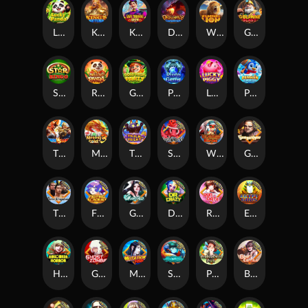
Lucky Panda
King's Return
Knife Throwing Show
Dragon's Expedition
Wilderness Lion
Goldmine Blast
STAR Bingo
Rolling Panda
Gold Rush Party
Pluto Gems
Lucky Piggy
Penguin Smash
Thor vs Loki
Mahjong Gold 3
TRICK OR TREAT
Sushi Match
Wilderness Hunting
Gaogashou
Three Kingdoms
Fighting Academy
Gumiho
DR. Crazy
Run Date
Egypt Gods
Halloween Horror
Ghost Zombie
Mutation fish
Star Cruise
Prehistoric Park
Beer Carnival