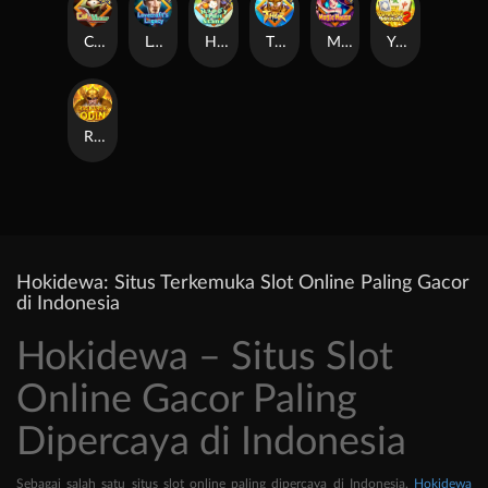
Cat VS Mouse
Lovecraft's Legacy
Happy Fruit Stand
THOR
Magic House
Yuanbao Mahjong2
Ragnarok Odin
Hokidewa: Situs Terkemuka Slot Online Paling Gacor
di Indonesia
Hokidewa – Situs Slot
Online Gacor Paling
Dipercaya di Indonesia
Sebagai salah satu situs slot online paling dipercaya di Indonesia,
Hokidewa