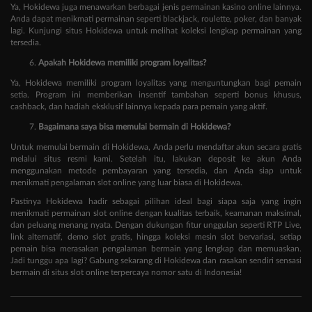
Ya, Hokidewa juga menawarkan berbagai jenis permainan kasino online lainnya.
Anda dapat menikmati permainan seperti blackjack, roulette, poker, dan banyak
lagi. Kunjungi situs Hokidewa untuk melihat koleksi lengkap permainan yang
tersedia.
Apakah Hokidewa memiliki program loyalitas?
Ya, Hokidewa memiliki program loyalitas yang menguntungkan bagi pemain
setia. Program ini memberikan insentif tambahan seperti bonus khusus,
cashback, dan hadiah eksklusif lainnya kepada para pemain yang aktif.
Bagaimana saya bisa memulai bermain di Hokidewa?
Untuk memulai bermain di Hokidewa, Anda perlu mendaftar akun secara gratis
melalui situs resmi kami. Setelah itu, lakukan deposit ke akun Anda
menggunakan metode pembayaran yang tersedia, dan Anda siap untuk
menikmati pengalaman slot online yang luar biasa di Hokidewa.
Pastinya Hokidewa hadir sebagai pilihan ideal bagi siapa saja yang ingin
menikmati permainan slot online dengan kualitas terbaik, keamanan maksimal,
dan peluang menang nyata. Dengan dukungan fitur unggulan seperti RTP Live,
link alternatif, demo slot gratis, hingga koleksi mesin slot bervariasi, setiap
pemain bisa merasakan pengalaman bermain yang lengkap dan memuaskan.
Jadi tunggu apa lagi? Gabung sekarang di Hokidewa dan rasakan sendiri sensasi
bermain di situs slot online terpercaya nomor satu di Indonesia!