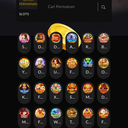
PERMAINAN
SLOTS
Since I'm here
Diamond buffalo
Dragon Gem2
Arctic Clash
ROMAN WARRIOR
Big Eater
Yuanbao Mahjong
Olympus - Zeus
Unparalleled Phoenix Dynasty
Fortune's Treasure
Dragon777
OLYMPUS DEMETER
KING ARTHUR
Fuwa Baoxi
X'Mas LABUBU
SAFARI HEAT 2-MULTIPLY FUN
Money Rush
Dragon’s Treasures
Mansion Battle Royale
Fire Dragon
Water Dragon
Treasure Hunters
Circus-Lucky Mix
Fortune Cat