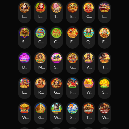
LUXURY WORLD
Little Red Riding Hood
Three Little Pigs
Ennead
Cai Shen Arrives!
Lion's area
Stonelions
Crazy ATM
Crazy Money Rolling
Fortune Horse
Quetzalcoatl
Fortune Toto 4D
DISCO 777
MEOW DYNASTY
Super Ace
Gold Rush Blast
Vault Beauty Thief
The Age Of Navigation
Legend of Aztec2
ROMAN WARRIOR2
Gods of Egypt
Fiesta de Mexicana
Wealth Rising 2
Super Clovers 2
Wealth Rolling
Golden Temple2
Woof-woof Paradise
Strike Storm
Thor of Mars
Warlord Lu Bu