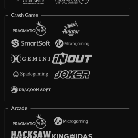
Crash Game
Arcade