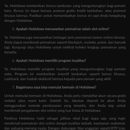
Ya, Hokidewa memberikan bonus sambutan yang menguntungkan bagi pemain
baru. Bonus ini dapat berupa putaran gratis, kredit tambahan, atau promosi
khusus lainnya. Pastikan untuk memanfaatkan bonus ini saat Anda bergabung
dengan Hokidewa.
Apakah Hokidewa menawarkan permainan selain slot online?
Ya, Hokidewa juga menawarkan berbagai jenis permainan kasino online lainnya.
Anda dapat menikmati permainan seperti blackjack, roulette, poker, dan banyak
lagi. Kunjungi situs Hokidewa untuk melihat koleksi lengkap permainan yang
tersedia.
Apakah Hokidewa memiliki program loyalitas?
Ya, Hokidewa memiliki program loyalitas yang menguntungkan bagi pemain
setia. Program ini memberikan insentif tambahan seperti bonus khusus,
cashback, dan hadiah eksklusif lainnya kepada para pemain yang aktif.
Bagaimana saya bisa memulai bermain di Hokidewa?
Untuk memulai bermain di Hokidewa, Anda perlu mendaftar akun secara gratis
melalui situs resmi kami. Setelah itu, lakukan deposit ke akun Anda
menggunakan metode pembayaran yang tersedia, dan Anda siap untuk
menikmati pengalaman slot online yang luar biasa di Hokidewa.
Pastinya Hokidewa hadir sebagai pilihan ideal bagi siapa saja yang ingin
menikmati permainan slot online dengan kualitas terbaik, keamanan maksimal,
dan peluang menang nyata. Dengan dukungan fitur unggulan seperti RTP Live,