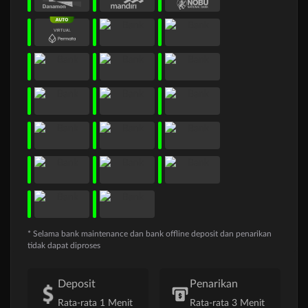
* Selama bank maintenance dan bank offline deposit dan penarikan
tidak dapat diproses
Deposit
Penarikan
Rata-rata 1 Menit
Rata-rata 3 Menit