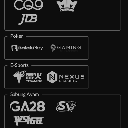
Poker
E-Sports
Sabung Ayam