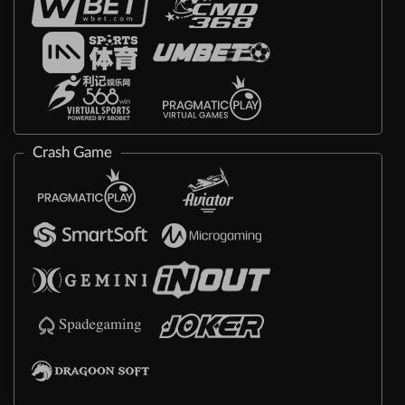
Crash Game