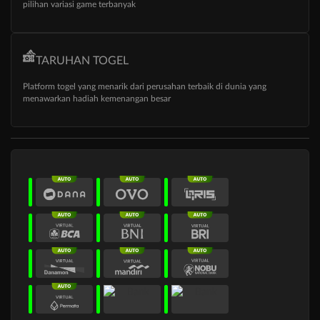
pilihan variasi game terbanyak
TARUHAN TOGEL
Platform togel yang menarik dari perusahan terbaik di dunia yang
menawarkan hadiah kemenangan besar