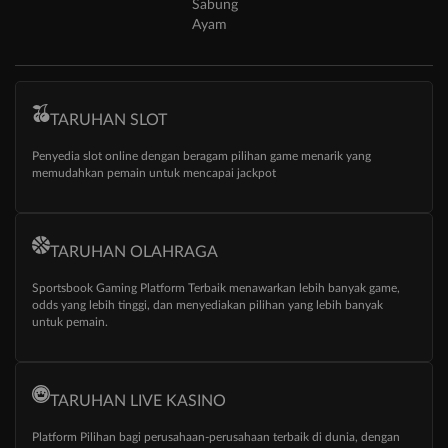
Sabung
Ayam
TARUHAN SLOT
Penyedia slot online dengan beragam pilihan game menarik yang
memudahkan pemain untuk mencapai jackpot
TARUHAN OLAHRAGA
Sportsbook Gaming Platform Terbaik menawarkan lebih banyak game,
odds yang lebih tinggi, dan menyediakan pilihan yang lebih banyak
untuk pemain.
TARUHAN LIVE KASINO
Platform Pilihan bagi perusahaan-perusahaan terbaik di dunia, dengan