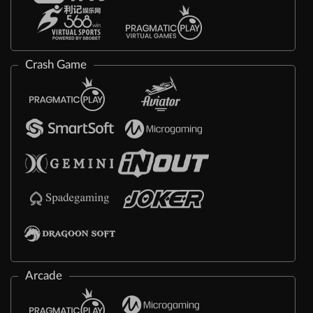
Crash Game
Arcade