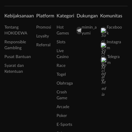
Kebijaksanaan
Platform
Kategori
Dukungan
Komunitas
Tentang
Promosi
Hot
mimin_a
Faceboo
HOKIDEWA
Games
yumi
k
Loyalty
Responsible
Slots
Instagra
Referral
Gambling
m
Live
Pusat Bantuan
Casino
Telegra
m
Syarat dan
Race
Ketentuan
Togel
Olahraga
Crash
Game
Arcade
Poker
E-Sports