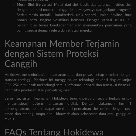
Mesin Slot Bervariasi
: Mulai dari slot klasik tiga gulungan, video slot
dengan animasi modern, hingga jenis Megaways dan jackpot progresif.
Setiap mesin memiliki karakteristik unik seperti jumlah payline, fitur
bonus, serta tingkat volatilitas berbeda. Dengan variasi seluas ini,
pemain bisa bebas bereksperimen dan menemukan permainan yang
paling sesuai dengan selera dan strategi mereka.
Keamanan Member Terjamin
dengan Sistem Proteksi
Canggih
Hokidewa memprioritaskan keamanan data dan privasi setiap member dengan
standar tertinggi. Platform ini menggunakan teknologi enkripsi tingkat lanjut
(SSL 256-bit) untuk melindungi semua informasi pribadi dan transaksi finansial
dari risiko peretasan atau penyalahgunaan.
Selain itu, sistem keamanan Hokidewa terus diperbarui secara berkala untuk
mengantisipasi potensi ancaman digital. Dengan dukungan tim IT
berpengalaman, pemain dapat menikmati permainan slot online dengan rasa
aman dan tenang, tanpa perlu khawatir akan kebocoran data atau gangguan
teknis.
FAQs Tentang Hokidewa