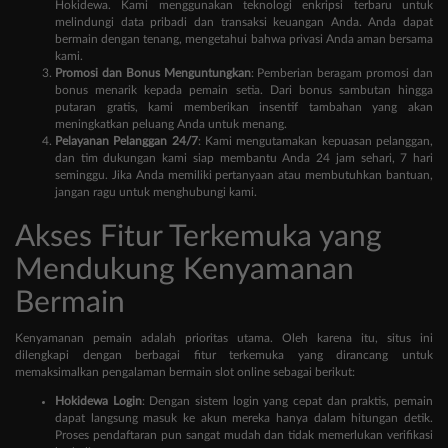
Hokidewa. Kami menggunakan teknologi enkripsi terbaru untuk
melindungi data pribadi dan transaksi keuangan Anda. Anda dapat
bermain dengan tenang, mengetahui bahwa privasi Anda aman bersama
kami.
Promosi dan Bonus Menguntungkan
: Pemberian beragam promosi dan
bonus menarik kepada pemain setia. Dari bonus sambutan hingga
putaran gratis, kami memberikan insentif tambahan yang akan
meningkatkan peluang Anda untuk menang.
Pelayanan Pelanggan 24/7
: Kami mengutamakan kepuasan pelanggan,
dan tim dukungan kami siap membantu Anda 24 jam sehari, 7 hari
seminggu. Jika Anda memiliki pertanyaan atau membutuhkan bantuan,
jangan ragu untuk menghubungi kami.
Akses Fitur Terkemuka yang
Mendukung Kenyamanan
Bermain
Kenyamanan pemain adalah prioritas utama. Oleh karena itu, situs ini
dilengkapi dengan berbagai fitur terkemuka yang dirancang untuk
memaksimalkan pengalaman bermain slot online sebagai berikut:
Hokidewa Login
: Dengan sistem login yang cepat dan praktis, pemain
dapat langsung masuk ke akun mereka hanya dalam hitungan detik.
Proses pendaftaran pun sangat mudah dan tidak memerlukan verifikasi