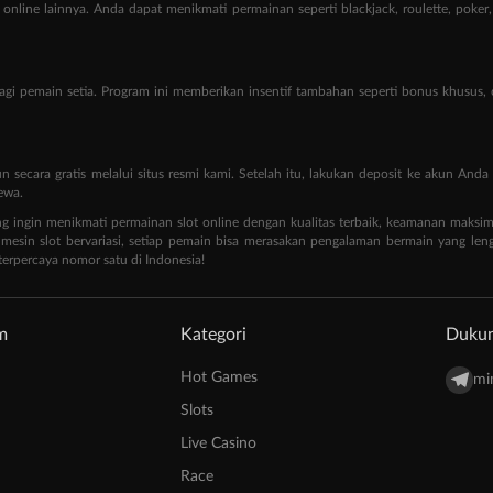
nline lainnya. Anda dapat menikmati permainan seperti blackjack, roulette, poker,
gi pemain setia. Program ini memberikan insentif tambahan seperti bonus khusus, 
secara gratis melalui situs resmi kami. Setelah itu, lakukan deposit ke akun A
ewa.
yang ingin menikmati permainan slot online dengan kualitas terbaik, keamanan mak
leksi mesin slot bervariasi, setiap pemain bisa merasakan pengalaman bermain yang 
 terpercaya nomor satu di Indonesia!
m
Kategori
Duku
Hot Games
mi
Slots
Live Casino
Race