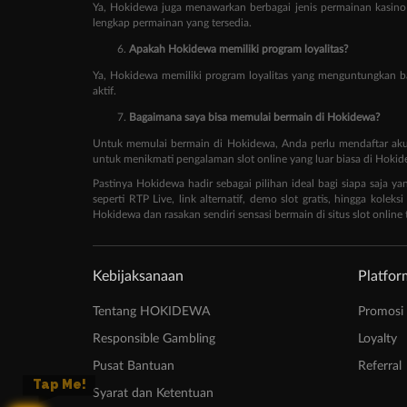
Ya, Hokidewa juga menawarkan berbagai jenis permainan kasino o
lengkap permainan yang tersedia.
Apakah Hokidewa memiliki program loyalitas?
Ya, Hokidewa memiliki program loyalitas yang menguntungkan ba
aktif.
Bagaimana saya bisa memulai bermain di Hokidewa?
Untuk memulai bermain di Hokidewa, Anda perlu mendaftar akun 
untuk menikmati pengalaman slot online yang luar biasa di Hokid
Pastinya Hokidewa hadir sebagai pilihan ideal bagi siapa saja 
seperti RTP Live, link alternatif, demo slot gratis, hingga ko
Hokidewa dan rasakan sendiri sensasi bermain di situs slot online
Kebijaksanaan
Platfor
Tentang HOKIDEWA
Promosi
Responsible Gambling
Loyalty
Pusat Bantuan
Referral
Tap Me!
Syarat dan Ketentuan