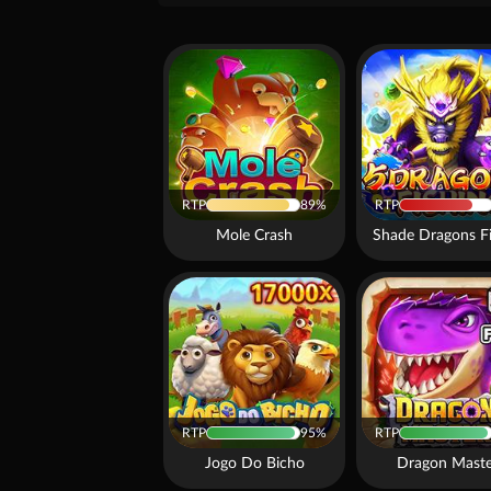
RTP
89%
RTP
Mole Crash
RTP
95%
RTP
Jogo Do Bicho
Dragon Maste