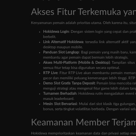
Akses Fitur Terkemuka 
Kenyamanan pemain adalah prioritas utama. Oleh karena itu, situ
Hokidewa Login
: Dengan sistem login yang cepat dan pra
berbelit.
Link Alternatif Hokidewa
: tersedia link alternatif akti
desktop maupun mobile.
Panduan Slot Lengkap
: Bagi pemain yang masih baru, kam
membantu agar pemain dapat bermain lebih strategis.
Akses Multi-Platform (Mobile & Desktop)
: Tampilan situ
semua fitur tetap bisa digunakan secara optimal.
RTP Live
: Fitur RTP Live akan membantu pemain memantau
gacor dan memiliki peluang kemenangan lebih tinggi. RTP l
Demo Slot Gratis Tanpa Deposit
: Pemain bisa mencoba ra
menguji strategi atau mengenal fitur game lebih dalam tanp
Turnamen Berhadiah
: Hokidewa rutin mengadakan event sl
masuk leaderboard.
Mesin Slot Bervariasi
: Mulai dari slot klasik tiga gulunga
bonus, serta tingkat volatilitas berbeda. Dengan variasi 
Keamanan Member Terjami
Hokidewa memprioritaskan keamanan data dan privasi setiap membe