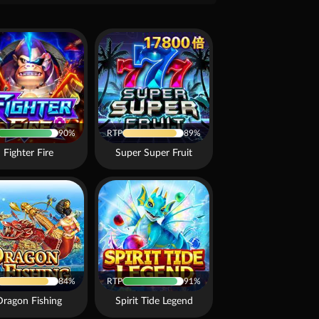
90%
RTP
89%
Fighter Fire
Super Super Fruit
84%
RTP
91%
Dragon Fishing
Spirit Tide Legend