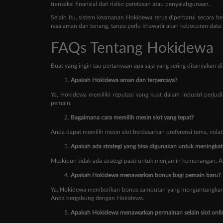
transaksi finansial dari risiko peretasan atau penyalahgunaan.
Selain itu, sistem keamanan Hokidewa terus diperbarui secara 
rasa aman dan tenang, tanpa perlu khawatir akan kebocoran data 
FAQs Tentang Hokidewa
Buat yang ingin tau pertanyaan apa saja yang sering ditanyakan d
Apakah Hokidewa aman dan terpercaya?
Ya, Hokidewa memiliki reputasi yang kuat dalam industri perju
pemain.
Bagaimana cara memilih mesin slot yang tepat?
Anda dapat memilih mesin slot berdasarkan preferensi tema, volati
Apakah ada strategi yang bisa digunakan untuk meningka
Meskipun tidak ada strategi pasti untuk menjamin kemenangan, 
Apakah Hokidewa menawarkan bonus bagi pemain baru?
Ya, Hokidewa memberikan bonus sambutan yang menguntungkan bag
Anda bergabung dengan Hokidewa.
Apakah Hokidewa menawarkan permainan selain slot onli