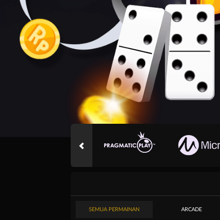
SEMUA PERMAINAN
ARCADE