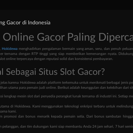
ng Gacor di Indonesia
 Online Gacor Paling Diperca
a,
Hokidewa
menghadirkan pengalaman bermain yang aman, seru, dan penuh peluang 
der ternama dengan RTP tinggi yang siap memberikan kemenangan nyata. Didukun
lot online terpercaya dengan reputasi solid dan konsistensi pembayaran.
 Sebagai Situs Slot Gacor?
a jelas karena Hokidewa adalah platform terkemuka untuk menikmati berbagai jenis 
han utama para pemain judi online. Berikut adalah keunggulan dan kelebihan dari si
i lengkap mesin slot dari penyedia perangkat lunak ternama di industri ini. Setiap
 utama di Hokidewa. Kami menggunakan teknologi enkripsi terbaru untuk melindung
sama kami.
m promosi dan bonus menarik kepada pemain setia. Dari bonus sambutan hingga 
pelanggan, dan tim dukungan kami siap membantu Anda 24 jam sehari, 7 hari semi