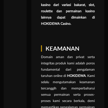
kasino dari variasi bakarat, slot,
roulette dan permainan kasino
lainnya dapat dimainkan di
HOKIDEWA
Casino.
KEAMANAN
Domain aman dan privat serta
integritas produk kami adalah poros
fundamental dari pengalaman
taruhan online di
HOKIDEWA
. Kami
selalu mengutamakan keamanan
tercanggih dan memperbaharui
semua permainan serta proses-
proses kami secara berkala, demi
memastikan pengalaman permainan