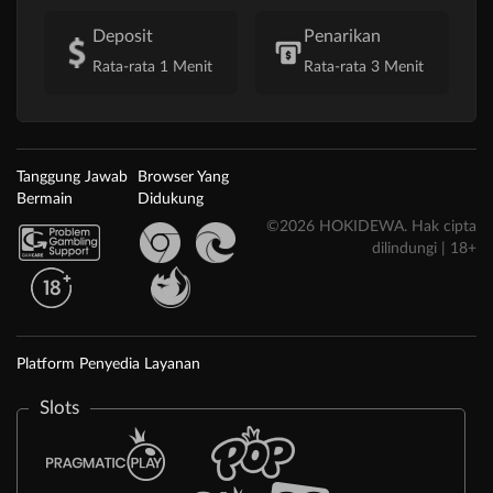
Deposit
Penarikan
Rata-rata 1 Menit
Rata-rata 3 Menit
Tanggung Jawab
Browser Yang
Bermain
Didukung
©2026 HOKIDEWA. Hak cipta
dilindungi | 18+
Platform Penyedia Layanan
Slots