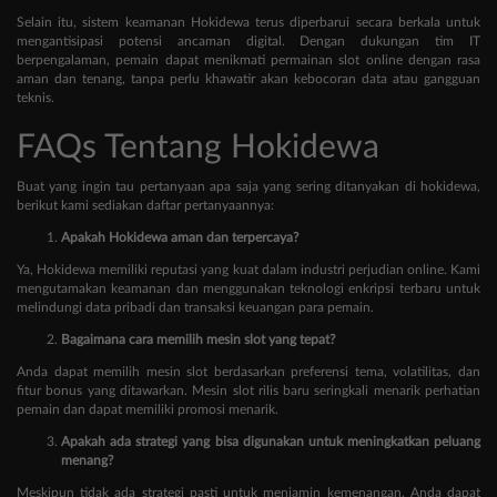
Selain itu, sistem keamanan Hokidewa terus diperbarui secara berkala untuk
mengantisipasi potensi ancaman digital. Dengan dukungan tim IT
berpengalaman, pemain dapat menikmati permainan slot online dengan rasa
aman dan tenang, tanpa perlu khawatir akan kebocoran data atau gangguan
teknis.
FAQs Tentang Hokidewa
Buat yang ingin tau pertanyaan apa saja yang sering ditanyakan di hokidewa,
berikut kami sediakan daftar pertanyaannya:
Apakah Hokidewa aman dan terpercaya?
Ya, Hokidewa memiliki reputasi yang kuat dalam industri perjudian online. Kami
mengutamakan keamanan dan menggunakan teknologi enkripsi terbaru untuk
melindungi data pribadi dan transaksi keuangan para pemain.
Bagaimana cara memilih mesin slot yang tepat?
Anda dapat memilih mesin slot berdasarkan preferensi tema, volatilitas, dan
fitur bonus yang ditawarkan. Mesin slot rilis baru seringkali menarik perhatian
pemain dan dapat memiliki promosi menarik.
Apakah ada strategi yang bisa digunakan untuk meningkatkan peluang
menang?
Meskipun tidak ada strategi pasti untuk menjamin kemenangan, Anda dapat