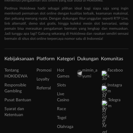
menikmati pengalaman slot online yang luar biasa di Hokidewa.
Pastinya Hokidewa hadir sebagai pilihan ideal bagi siapa saja yang ingin
menikmati permainan slot online dengan kualitas terbaik, keamanan maksimal,
dan peluang menang nyata. Dengan dukungan fitur unggulan seperti RTP Live,
link alternatif, demo slot gratis, hingga koleksi mesin slot bervariasi, setiap
pemain bisa merasakan pengalaman bermain yang lengkap dan memuaskan.
Jadi tunggu apa lagi? Gabung sekarang di Hokidewa dan rasakan sendiri sensasi
bermain di situs slot online terpercaya nomor satu di Indonesia!
Kebijaksanaan
Platform
Kategori
Dukungan
Komunitas
Tentang
Promosi
Hot
mimin_a
Faceboo
HOKIDEWA
Games
yumi
k
Loyalty
Responsible
Slots
Instagra
Referral
Gambling
m
Live
Pusat Bantuan
Casino
Telegra
m
Syarat dan
Race
Ketentuan
Togel
Olahraga