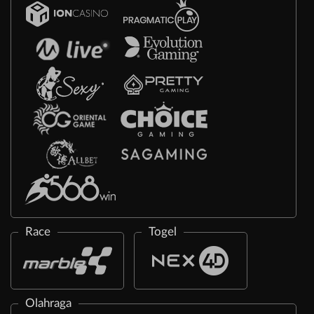
Race
Togel
Olahraga