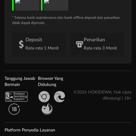
* Selama bank maintenance dan bank offline deposit dan penarikan
tidak dapat diproses
Deposit
Penarikan
Rata-rata 1 Menit
Rata-rata 3 Menit
Tanggung Jawab
Browser Yang
Bermain
Didukung
©2026 HOKIDEWA. Hak cipta
dilindungi | 18+
Platform Penyedia Layanan