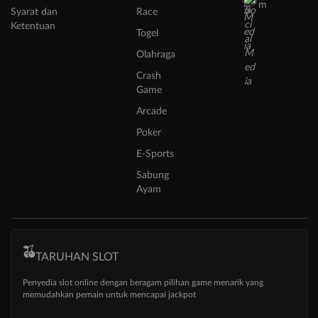
m
Syarat dan
Race
Ketentuan
Togel
Olahraga
Crash
Game
Arcade
Poker
E-Sports
Sabung
Ayam
TARUHAN SLOT
Penyedia slot online dengan beragam pilihan game menarik yang
memudahkan pemain untuk mencapai jackpot