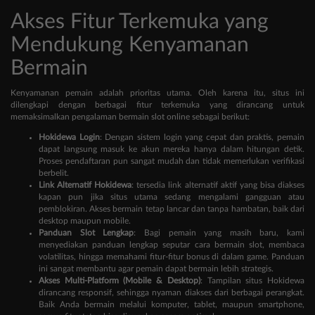
Akses Fitur Terkemuka yang
Mendukung Kenyamanan
Bermain
Kenyamanan pemain adalah prioritas utama. Oleh karena itu, situs ini
dilengkapi dengan berbagai fitur terkemuka yang dirancang untuk
memaksimalkan pengalaman bermain slot online sebagai berikut:
Hokidewa Login
: Dengan sistem login yang cepat dan praktis, pemain
dapat langsung masuk ke akun mereka hanya dalam hitungan detik.
Proses pendaftaran pun sangat mudah dan tidak memerlukan verifikasi
berbelit.
Link Alternatif Hokidewa
: tersedia link alternatif aktif yang bisa diakses
kapan pun jika situs utama sedang mengalami gangguan atau
pemblokiran. Akses bermain tetap lancar dan tanpa hambatan, baik dari
desktop maupun mobile.
Panduan Slot Lengkap
: Bagi pemain yang masih baru, kami
menyediakan panduan lengkap seputar cara bermain slot, membaca
volatilitas, hingga memahami fitur-fitur bonus di dalam game. Panduan
ini sangat membantu agar pemain dapat bermain lebih strategis.
Akses Multi-Platform (Mobile & Desktop)
: Tampilan situs Hokidewa
dirancang responsif, sehingga nyaman diakses dari berbagai perangkat.
Baik Anda bermain melalui komputer, tablet, maupun smartphone,