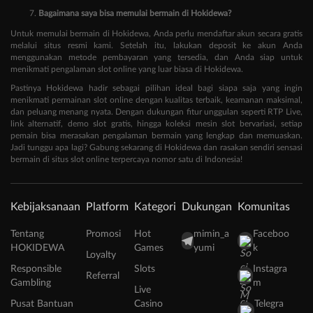
Bagaimana saya bisa memulai bermain di Hokidewa?
Untuk memulai bermain di Hokidewa, Anda perlu mendaftar akun secara gratis
melalui situs resmi kami. Setelah itu, lakukan deposit ke akun Anda
menggunakan metode pembayaran yang tersedia, dan Anda siap untuk
menikmati pengalaman slot online yang luar biasa di Hokidewa.
Pastinya Hokidewa hadir sebagai pilihan ideal bagi siapa saja yang ingin
menikmati permainan slot online dengan kualitas terbaik, keamanan maksimal,
dan peluang menang nyata. Dengan dukungan fitur unggulan seperti RTP Live,
link alternatif, demo slot gratis, hingga koleksi mesin slot bervariasi, setiap
pemain bisa merasakan pengalaman bermain yang lengkap dan memuaskan.
Jadi tunggu apa lagi? Gabung sekarang di Hokidewa dan rasakan sendiri sensasi
bermain di situs slot online terpercaya nomor satu di Indonesia!
Kebijaksanaan
Platform
Kategori
Dukungan
Komunitas
Tentang
Promosi
Hot
mimin_a
Faceboo
HOKIDEWA
Games
yumi
k
Loyalty
Responsible
Slots
Instagra
Referral
Gambling
m
Live
Pusat Bantuan
Casino
Telegra