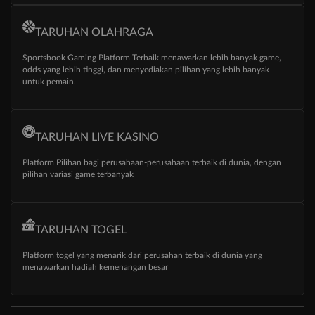
TARUHAN OLAHRAGA
Sportsbook Gaming Platform Terbaik menawarkan lebih banyak game,
odds yang lebih tinggi, dan menyediakan pilihan yang lebih banyak
untuk pemain.
TARUHAN LIVE KASINO
Platform Pilihan bagi perusahaan-perusahaan terbaik di dunia, dengan
pilihan variasi game terbanyak
TARUHAN TOGEL
Platform togel yang menarik dari perusahan terbaik di dunia yang
menawarkan hadiah kemenangan besar