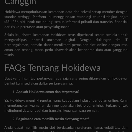
Canggih
Hokidewa memprioritaskan keamanan data dan privasi setiap member dengan
standar tertinggi. Platform ini menggunakan teknologi enkripsi tingkat lanjut
(SSL 256-bit) untuk melindungi semua informasi pribadi dan transaksi finansial
dari risiko peretasan atau penyalahgunaan.
Selain itu, sistem keamanan Hokidewa terus diperbarui secara berkala untuk
mengantisipasi potensi ancaman digital. Dengan dukungan tim IT
berpengalaman, pemain dapat menikmati permainan slot online dengan rasa
aman dan tenang, tanpa perlu khawatir akan kebocoran data atau gangguan
teknis.
FAQs Tentang Hokidewa
Buat yang ingin tau pertanyaan apa saja yang sering ditanyakan di hokidewa,
berikut kami sediakan daftar pertanyaannya:
Apakah Hokidewa aman dan terpercaya?
Ya, Hokidewa memiliki reputasi yang kuat dalam industri perjudian online. Kami
mengutamakan keamanan dan menggunakan teknologi enkripsi terbaru untuk
melindungi data pribadi dan transaksi keuangan para pemain.
Bagaimana cara memilih mesin slot yang tepat?
Anda dapat memilih mesin slot berdasarkan preferensi tema, volatilitas, dan