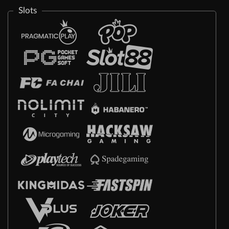
Slots