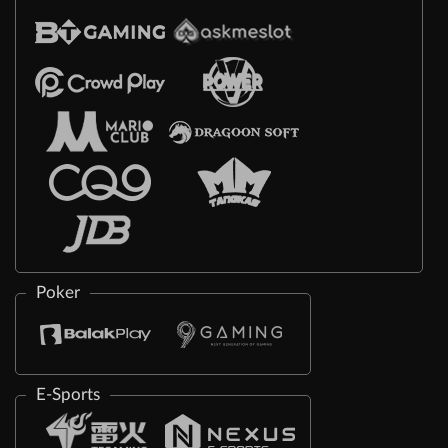
Poker
E-Sports