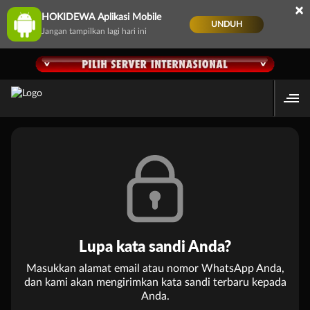
×
HOKIDEWA Aplikasi Mobile
UNDUH
Jangan tampilkan lagi hari ini
Lupa kata sandi Anda?
Masukkan alamat email atau nomor WhatsApp Anda,
dan kami akan mengirimkan kata sandi terbaru kepada
Anda.